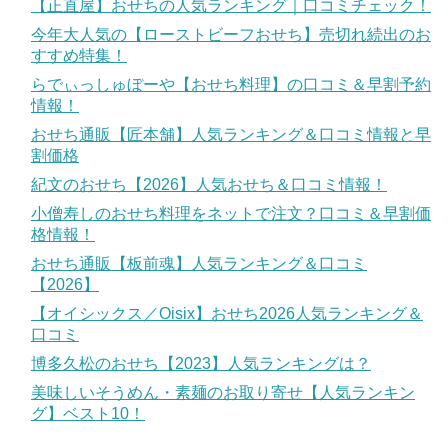
【正直屋】おせちの人気ランキング｜口コミチェック！
今年大人気の【ローストビーフおせち】売切れ続出のお
すすめ特集！
らでぃっしゅぼーや【おせち料理】の口コミ＆早割予約
情報！
おせち通販【匠本舗】人気ランキング＆口コミ情報と早
割価格
紀文のおせち【2026】人気おせち＆口コミ情報！
小僧寿しのおせち料理をネットで注文？口コミ＆早割価
格情報！
おせち通販【板前魂】人気ランキング＆口コミ
【2026】
【オイシックス／Oisix】おせち2026人気ランキング＆
口コミ
博多久松のおせち【2023】人気ランキングは？
美味しいそうめん・素麺のお取り寄せ【人気ランキン
グ】ベスト10！