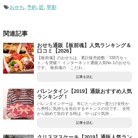
おせち
,
予約
,
匠
,
早割
関連記事
おせち通販【板前魂】人気ランキング＆
口コミ【2026】
【板前魂】のおせちは、累計販売総数「338万セッ
ト」を突破！ インターネット通販人気No.1のおせち
です。 板前魂の「こだわ...
記事を読む
バレンタイン【2019】通販おすすめ人気
ランキング！
バレンタインデーは、年にたったの一度だけ女性か
ら男性に気持ちを告白するチャンスの日です。 女性
から始めて告白する時は、やっぱり気持...
記事を読む
クリスマスケーキ【2019】通販人気ラン