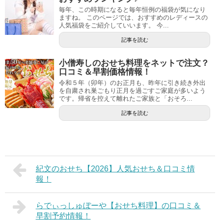
毎年、この時期になると毎年恒例の福袋が気になり
ますね。 このページでは、おすすめのレディースの
人気福袋をご紹介していいます。 今...
記事を読む
小僧寿しのおせち料理をネットで注文？
口コミ＆早割価格情報！
令和５年（卯年）のお正月も、昨年に引き続き外出
を自粛され巣ごもり正月を過ごすご家庭が多いよう
です。帰省を控えて離れたご家族と「おそろ...
記事を読む
紀文のおせち【2026】人気おせち＆口コミ情
報！
らでぃっしゅぼーや【おせち料理】の口コミ＆
早割予約情報！