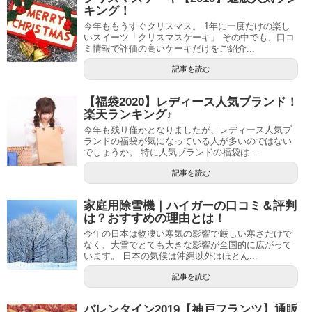
キング！
今年ももうすぐクリスマス。 1年に一度だけの楽し
いスイーツ「クリスマスケーキ」 その中でも、口コ
ミ情報で評価の高いケーキだけをご紹介...
記事を読む
【福袋2020】レディース人気ブランド！
楽天ランキング♪
今年も残り僅かとなりましたが、レディース人気ブ
ランドの福袋が気になっている人が多いのではない
でしょうか。 特に人気ブランドの福袋は...
記事を読む
家庭用除雪機｜ハイガーの口コミ＆評判
は？おすすめの理由とは！
今年の日本は物凄い寒気の影響で厳しい寒さだけで
なく、大雪でとても大きな影響が全国的に広がって
います。 日本の気候は沖縄以外はほとん...
記事を読む
バレンタイン2019【神戸フランツ】通販