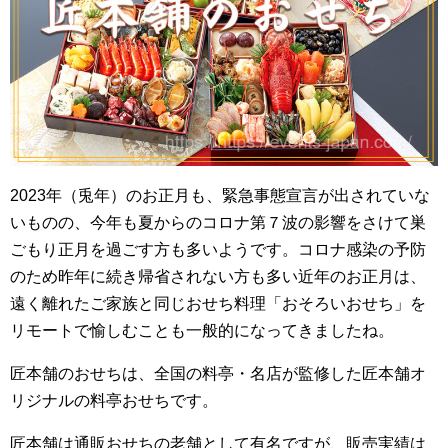
2023年（兎年）のお正月も、緊急事態宣言が出されていな
いものの、今年も夏からのコロナ第７波の影響をさけて巣
ごもり正月を過ごす方も多いようです。コロナ感染の予防
のため昨年に続き帰省されない方も多い近年のお正月は、
遠く離れたご家族と同じおせち料理「おそろいおせち」を
リモートで愉しむことも一般的になってきましたね。
匠本舗のおせちは、全国の料亭・名店が監修した匠本舗オ
リジナルの料亭おせちです。
匠本舗は通販おせちの老舗として有名ですが、販売実績は