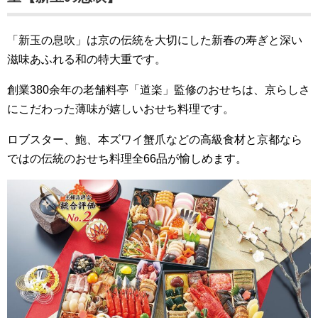
「新玉の息吹」は京の伝統を大切にした新春の寿ぎと深い
滋味あふれる和の特大重です。
創業380余年の老舗料亭「道楽」監修のおせちは、京らしさ
にこだわった薄味が嬉しいおせち料理です。
ロブスター、鮑、本ズワイ蟹爪などの高級食材と京都なら
ではの伝統のおせち料理全66品が愉しめます。