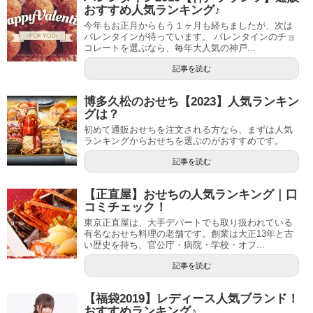
おすすめ人気ランキング♪
今年もお正月からもう１ヶ月も経ちましたが、次は
バレンタインが待っています。 バレンタインのチョ
コレートを選ぶなら、毎年大人気の神戸...
記事を読む
博多久松のおせち【2023】人気ランキン
グは？
初めて通販おせちを注文される方なら、まずは人気
ランキングからおせちを選ぶのがおすすめです。
記事を読む
【正直屋】おせちの人気ランキング｜口
コミチェック！
東京正直屋は、大手デパートでも取り扱われている
有名なおせち料理の老舗です。創業は大正13年と古
い歴史を持ち、官公庁・病院・学校・オフ...
記事を読む
【福袋2019】レディース人気ブランド！
おすすめランキング♪