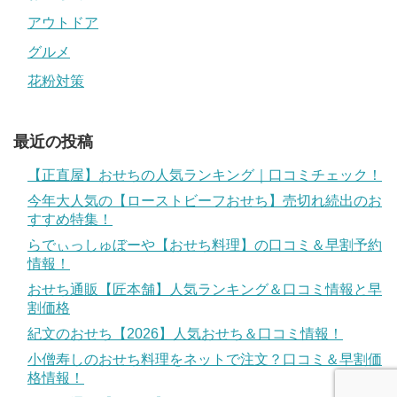
アウトドア
グルメ
花粉対策
最近の投稿
【正直屋】おせちの人気ランキング｜口コミチェック！
今年大人気の【ローストビーフおせち】売切れ続出のお
すすめ特集！
らでぃっしゅぼーや【おせち料理】の口コミ＆早割予約
情報！
おせち通販【匠本舗】人気ランキング＆口コミ情報と早
割価格
紀文のおせち【2026】人気おせち＆口コミ情報！
小僧寿しのおせち料理をネットで注文？口コミ＆早割価
格情報！